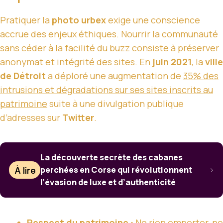
Pratiquer la
photo urbex
exige une conscience
accrue des enjeux éthiques. Nourrir la communauté
sans céder à la facilité du buzz consiste à préserver
anonymat et intégrité des sites. En
juin 2021
, la
ville
de Détroit
a déploré une augmentation de
35% des
intrusions et dégradations sur ses sites inscrits au
patrimoine
suite à une divulgation publique
d’adresses sur
Twitter
.
La découverte secrète des cabanes
À lire
perchées en Corse qui révolutionnent
l’évasion de luxe et d’authenticité
Respect du patrimoine :
Ne rien emporter, ne