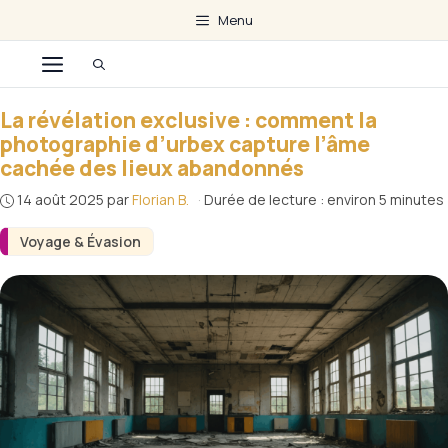
Aller
Menu
au
Menu
contenu
La révélation exclusive : comment la
photographie d’urbex capture l’âme
cachée des lieux abandonnés
14 août 2025
par
Florian B.
·
Durée de lecture : environ 5 minutes
Voyage & Évasion