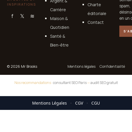
Argent &
Charte
INSPIRATIONS
spam,
Carrière
désins
éditoriale
f
𝕏
≋
Maison &
en un c
Contact
Quotidien
S'A
Santé &
Bien-être
© 2026 Mr Brooks
Mentions légales
Confidentialité
Nos recommandations :
consultant SEO Paris
—
audit SEO gratuit
Mentions Légales
·
CGV
·
CGU