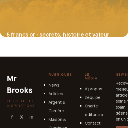
5 francs or : secrets, histoire et valeur
d’une pièce prestigieuse
4 juillet 2025
RUBRIQUES
LE
NEWS
Mr
MÉDIA
Recev
News
Brooks
À propos
meille
Articles
articl
L'équipe
LIFESTYLE ET
semain
Argent &
Charte
INSPIRATIONS
spam,
Carrière
désins
éditoriale
f
𝕏
≋
Maison &
en un c
Contact
Quotidien