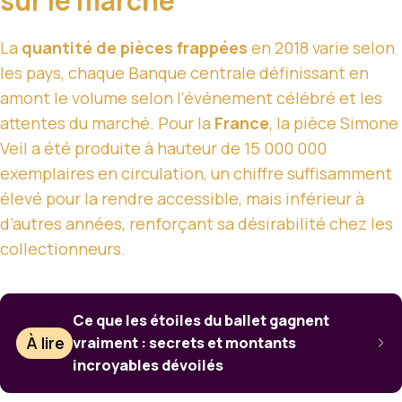
sur le marché
La
quantité de pièces frappées
en 2018 varie selon
les pays, chaque Banque centrale définissant en
amont le volume selon l’événement célébré et les
attentes du marché. Pour la
France
, la pièce Simone
Veil a été produite à hauteur de 15 000 000
exemplaires en circulation, un chiffre suffisamment
élevé pour la rendre accessible, mais inférieur à
d’autres années, renforçant sa désirabilité chez les
collectionneurs.
Ce que les étoiles du ballet gagnent
À lire
vraiment : secrets et montants
incroyables dévoilés