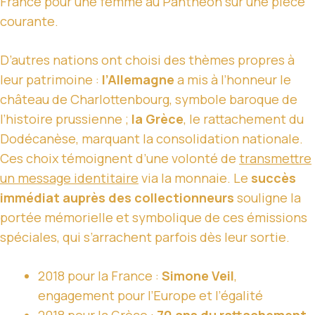
France pour une femme au Panthéon sur une pièce
courante.
D’autres nations ont choisi des thèmes propres à
leur patrimoine :
l’Allemagne
a mis à l’honneur le
château de Charlottenbourg, symbole baroque de
l’histoire prussienne ;
la Grèce
, le rattachement du
Dodécanèse, marquant la consolidation nationale.
Ces choix témoignent d’une volonté de
transmettre
un message identitaire
via la monnaie. Le
succès
immédiat auprès des collectionneurs
souligne la
portée mémorielle et symbolique de ces émissions
spéciales, qui s’arrachent parfois dès leur sortie.
2018 pour la France :
Simone Veil
,
engagement pour l’Europe et l’égalité
2018 pour la Grèce :
70 ans du rattachement