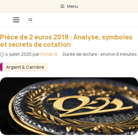
Aller
Menu
au
Menu
contenu
Pièce de 2 euros 2018 : Analyse, symboles
et secrets de cotation
4 juillet 2025
par
Florian B.
·
Durée de lecture : environ 6 minutes
Argent & Carrière