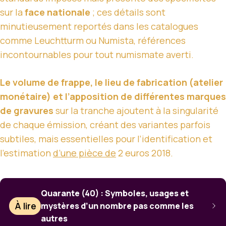
sur la
face nationale
; ces détails sont
minutieusement reportés dans les catalogues
comme Leuchtturm ou Numista, références
incontournables pour tout numismate averti.
Le volume de frappe, le lieu de fabrication (atelier
monétaire) et l’apposition de différentes marques
de gravures
sur la tranche ajoutent à la singularité
de chaque émission, créant des variantes parfois
subtiles, mais essentielles pour l’identification et
l’estimation
d’une pièce de
2 euros 2018.
Quarante (40) : Symboles, usages et
À lire
mystères d’un nombre pas comme les
autres