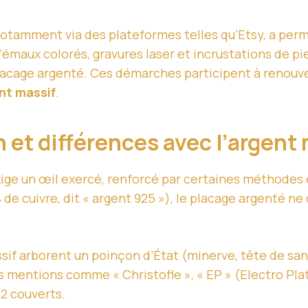
tamment via des plateformes telles qu’Etsy, a permi
d’émaux colorés, gravures laser et incrustations de 
 placage argenté. Ces démarches participent à renou
nt massif
.
n et différences avec l’argent
ige un œil exercé, renforcé par certaines méthodes 
% de cuivre, dit « argent 925 »), le placage argenté n
if arborent un poinçon d’État (minerve, tête de sangli
 mentions comme « Christofle », « EP » (Electro Plated
2 couverts.