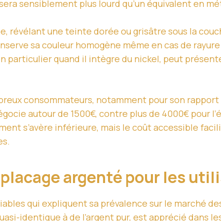
sera sensiblement plus lourd qu’un équivalent en mét
e, révélant une teinte dorée ou grisâtre sous la couch
 conserve sa couleur homogène même en cas de rayure
n particulier quand il intègre du nickel, peut présen
mbreux consommateurs, notamment pour son rapport q
gocie autour de 1500€, contre plus de 4000€ pour l’éq
ement s’avère inférieure, mais le coût accessible fac
es.
 placage argenté pour les util
iables qui expliquent sa prévalence sur le marché des
uasi-identique à de l’argent pur, est apprécié dans l