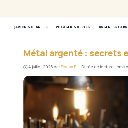
Aller
au
contenu
JARDIN & PLANTES
POTAGER & VERGER
ARGENT & CARR
Métal argenté : secrets 
4 juillet 2025
par
Florian B.
·
Durée de lecture : envir