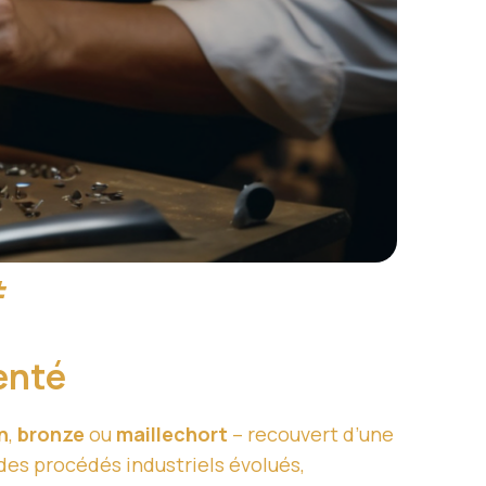
#
genté
n
,
bronze
ou
maillechort
– recouvert d’une
des procédés industriels évolués,