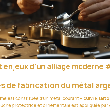
et enjeux d’un alliage moderne
s de fabrication du métal ar
âme est constituée d’un métal courant –
cuivre
,
laito
ouche protectrice et ornementale est appliquée par 