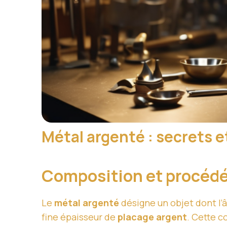
Métal argenté : secrets 
Composition et procédé
Le
métal argenté
désigne un objet dont l’
fine épaisseur de
placage argent
. Cette c