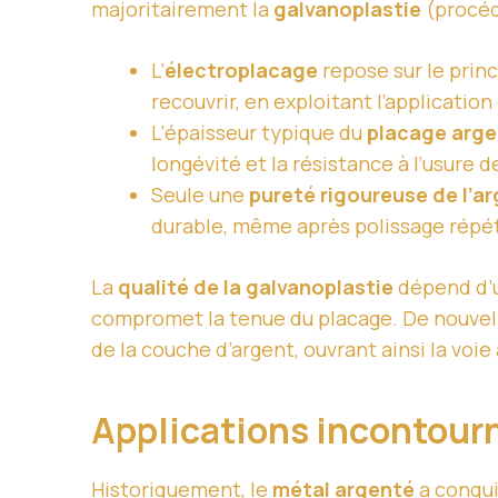
majoritairement la
galvanoplastie
(procédé
L’
électroplacage
repose sur le princ
recouvrir, en exploitant l’applicatio
L’épaisseur typique du
placage arg
longévité et la résistance à l’usure de
Seule une
pureté rigoureuse de l’ar
durable, même après polissage répé
La
qualité de la galvanoplastie
dépend d’
compromet la tenue du placage. De nouvelle
de la couche d’argent, ouvrant ainsi la voi
Applications incontour
Historiquement, le
métal argenté
a conqui