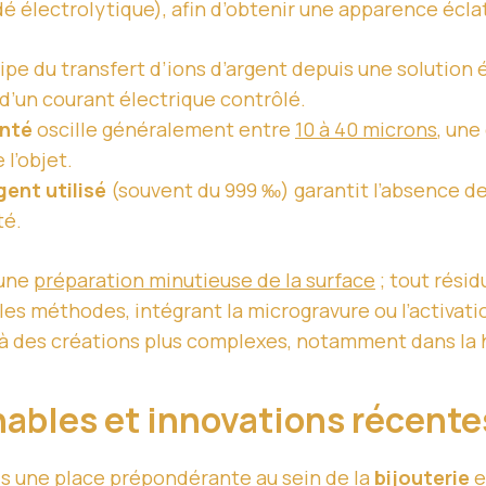
 électrolytique), afin d’obtenir une apparence éclat
ipe du transfert d’ions d’argent depuis une solution é
n d’un courant électrique contrôlé.
enté
oscille généralement entre
10 à 40 microns
, une
 l’objet.
gent utilisé
(souvent du 999 ‰) garantit l’absence de 
té.
une
préparation minutieuse de la surface
; tout résid
s méthodes, intégrant la microgravure ou l’activati
e à des créations plus complexes, notamment dans la ha
nables et innovations récent
s une place prépondérante au sein de la
bijouterie
e