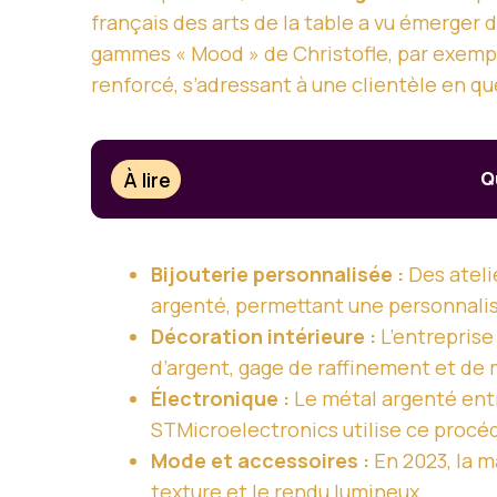
français des arts de la table a vu émerger d
gammes « Mood » de Christofle, par exempl
renforcé, s’adressant à une clientèle en qu
À lire
Q
Bijouterie personnalisée :
Des ateli
argenté, permettant une personnalisa
Décoration intérieure :
L’entreprise
d’argent, gage de raffinement et de 
Électronique :
Le métal argenté entr
STMicroelectronics utilise ce procé
Mode et accessoires :
En 2023, la m
texture et le rendu lumineux.