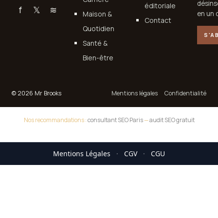
désins
éditoriale
f
𝕏
≋
Maison &
en un c
Contact
Quotidien
S'A
Santé &
Bien-être
© 2026 Mr Brooks
Mentions légales
Confidentialité
Nos recommandations :
consultant SEO Paris
—
audit SEO gratuit
Mentions Légales
·
CGV
·
CGU