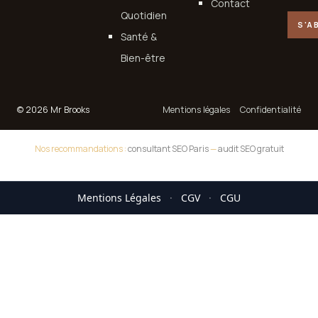
Contact
Quotidien
S'A
Santé &
Bien-être
© 2026 Mr Brooks
Mentions légales
Confidentialité
Nos recommandations :
consultant SEO Paris
—
audit SEO gratuit
Mentions Légales
·
CGV
·
CGU