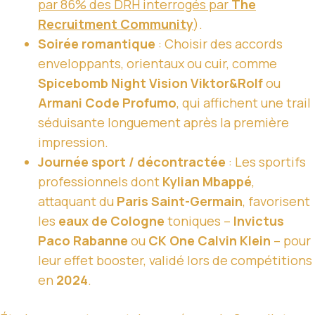
par 86% des DRH interrogés par
The
Recruitment Community
).
Soirée romantique
: Choisir des accords
enveloppants, orientaux ou cuir, comme
Spicebomb Night Vision Viktor&Rolf
ou
Armani Code Profumo
, qui affichent une trail
séduisante longuement après la première
impression.
Journée sport / décontractée
: Les sportifs
professionnels dont
Kylian Mbappé
,
attaquant du
Paris Saint-Germain
, favorisent
les
eaux de Cologne
toniques –
Invictus
Paco Rabanne
ou
CK One Calvin Klein
– pour
leur effet booster, validé lors de compétitions
en
2024
.