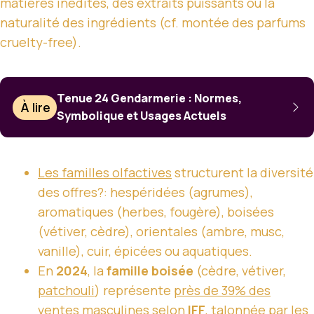
matières inédites, des extraits puissants ou la
naturalité des ingrédients (cf. montée des parfums
cruelty-free).
Tenue 24 Gendarmerie : Normes,
À lire
Symbolique et Usages Actuels
Les familles olfactives
structurent la diversité
des offres?: hespéridées (agrumes),
aromatiques (herbes, fougère), boisées
(vétiver, cèdre), orientales (ambre, musc,
vanille), cuir, épicées ou aquatiques.
En
2024
, la
famille boisée
(cèdre, vétiver,
patchouli
) représente
près de 39% des
ventes masculines
selon
IFF
, talonnée par les