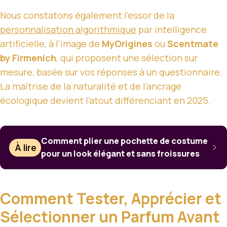
Nous constatons également l’essor de la
personnalisation algorithmique
par intelligence
artificielle, à l’image de
MyOrigines
ou
Scentmate
by Firmenich
, qui proposent une sélection sur
mesure, basée sur vos réponses à un questionnaire.
La maîtrise de la naturalité et de l’ancrage
écologique devient l’atout différenciant en 2025.
Comment plier une pochette de costume
À lire
pour un look élégant et sans froissures
Comment Tester, Apprécier et
Sélectionner un Parfum Avant