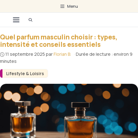
Aller
Menu
au
Menu
contenu
Quel parfum masculin choisir : types,
intensité et conseils essentiels
11 septembre 2025
par
Florian B.
·
Durée de lecture : environ 9
minutes
Lifestyle & Loisirs