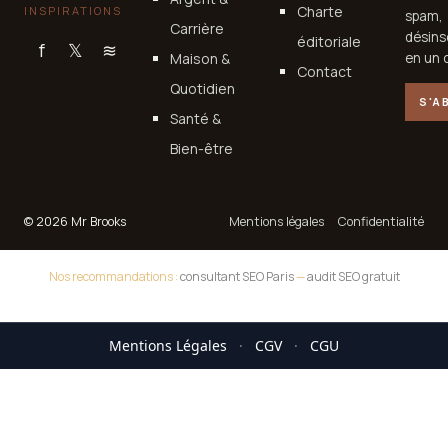
Charte
INSPIRATIONS
spam,
Carrière
désins
éditoriale
f
𝕏
≋
Maison &
en un c
Contact
Quotidien
S'A
Santé &
Bien-être
© 2026 Mr Brooks
Mentions légales
Confidentialité
Nos recommandations :
consultant SEO Paris
—
audit SEO gratuit
Mentions Légales
·
CGV
·
CGU