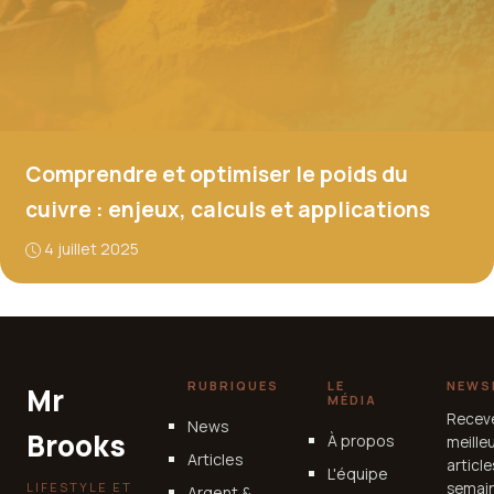
Comprendre et optimiser le poids du
cuivre : enjeux, calculs et applications
4 juillet 2025
RUBRIQUES
LE
NEWS
Mr
MÉDIA
Recev
News
Brooks
À propos
meille
Articles
articl
L'équipe
LIFESTYLE ET
semain
Argent &