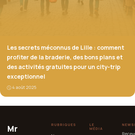
Les secrets méconnus de Lille : comment
profiter de la braderie, des bons plans et
des activités gratuites pour un city-trip
exceptionnel
4 août 2025
RUBRIQUES
LE
NEWS
Mr
MÉDIA
Recev