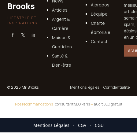
News
Brooks
À propos
meille
Articles
articl
L'équipe
LIFESTYLE ET
semain
Argent &
Charte
INSPIRATIONS
spam,
Carrière
désins
éditoriale
f
𝕏
≋
Maison &
en un c
Contact
Quotidien
S'A
Santé &
Bien-être
© 2026 Mr Brooks
Mentions légales
Confidentialité
Nos recommandations :
consultant SEO Paris
—
audit SEO gratuit
Mentions Légales
·
CGV
·
CGU