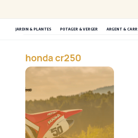
Aller
au
contenu
JARDIN & PLANTES
POTAGER & VERGER
ARGENT & CARR
honda cr250