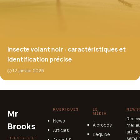
Insecte volant noir : caractéristiques et
identification précise
12 janvier 2026
RUBRIQUES
LE
NEWS
Mr
MÉDIA
Recev
News
Brooks
À propos
meille
Articles
articl
L'équipe
LIFESTYLE ET
semain
Argent &