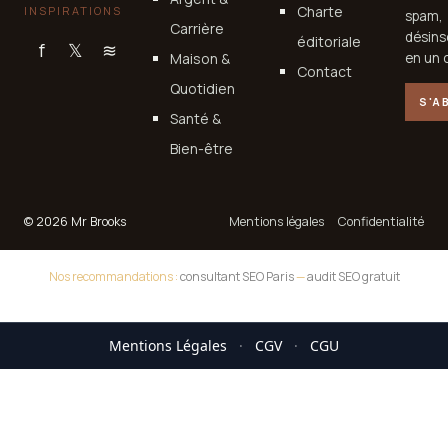
Charte
INSPIRATIONS
spam,
Carrière
désins
éditoriale
f
𝕏
≋
Maison &
en un c
Contact
Quotidien
S'A
Santé &
Bien-être
© 2026 Mr Brooks
Mentions légales
Confidentialité
Nos recommandations :
consultant SEO Paris
—
audit SEO gratuit
Mentions Légales
·
CGV
·
CGU