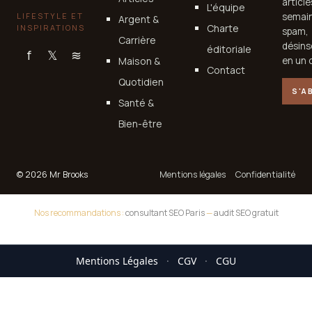
articl
L'équipe
LIFESTYLE ET
semain
Argent &
Charte
INSPIRATIONS
spam,
Carrière
désins
éditoriale
f
𝕏
≋
Maison &
en un c
Contact
Quotidien
S'A
Santé &
Bien-être
© 2026 Mr Brooks
Mentions légales
Confidentialité
Nos recommandations :
consultant SEO Paris
—
audit SEO gratuit
Mentions Légales
·
CGV
·
CGU