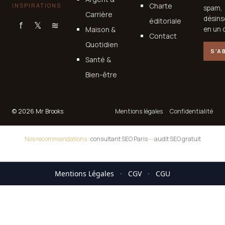
Charte
INSPIRATIONS
spam,
Carrière
désins
éditoriale
f
𝕏
≋
Maison &
en un c
Contact
Quotidien
S'A
Santé &
Bien-être
© 2026 Mr Brooks
Mentions légales
Confidentialité
Nos recommandations :
consultant SEO Paris
—
audit SEO gratuit
Mentions Légales
·
CGV
·
CGU