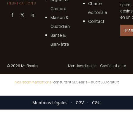
Charte
INSPIRATIONS
spam,
Carrière
désins
éditoriale
f
𝕏
≋
Maison &
en un c
Contact
Quotidien
S'A
Santé &
Bien-être
© 2026 Mr Brooks
Mentions légales
Confidentialité
Nos recommandations :
consultant SEO Paris
—
audit SEO gratuit
Mentions Légales
·
CGV
·
CGU