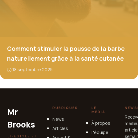
Comment stimuler la pousse de la barbe
naturellement grâce à la santé cutanée
18 septembre 2025
RUBRIQUES
LE
NEWS
Mr
MÉDIA
Recev
News
Brooks
À propos
meille
Articles
articl
L'équipe
LIFESTYLE ET
semain
Argent &