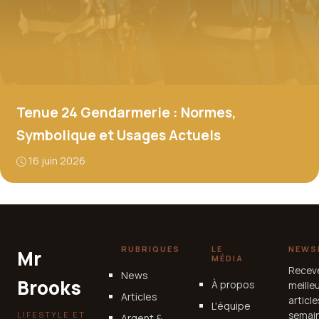
Tenue 24 Gendarmerie : Normes,
Symbolique et Usages Actuels
16 juin 2026
RUBRIQUES
LE
NEWS
Mr
MÉDIA
Recev
News
Brooks
À propos
meille
Articles
articl
L'équipe
LIFESTYLE ET
semain
Argent &