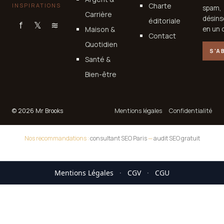
Charte
INSPIRATIONS
spam,
Carrière
désins
éditoriale
f
𝕏
≋
Maison &
en un c
Contact
Quotidien
S'A
Santé &
Bien-être
© 2026 Mr Brooks
Mentions légales
Confidentialité
Nos recommandations :
consultant SEO Paris
—
audit SEO gratuit
Mentions Légales
·
CGV
·
CGU