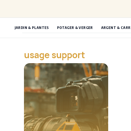
Aller
au
contenu
JARDIN & PLANTES
POTAGER & VERGER
ARGENT & CARR
usage support