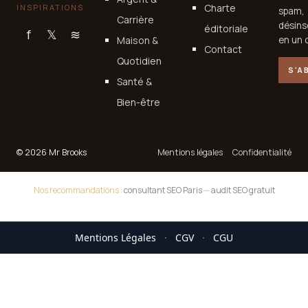
Charte
INSPIRATIONS
spam,
Carrière
désins
éditoriale
f
𝕏
≋
Maison &
en un c
Contact
Quotidien
S'A
Santé &
Bien-être
© 2026 Mr Brooks
Mentions légales
Confidentialité
Nos recommandations :
consultant SEO Paris
—
audit SEO gratuit
Mentions Légales
·
CGV
·
CGU