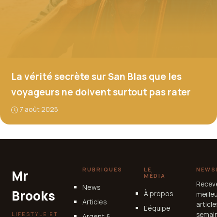
La vérité secrète sur San Blas que les
voyageurs ne doivent surtout pas rater
7 août 2025
RUBRIQUES
LE
NEWS
Mr
MÉDIA
Recev
News
Brooks
À propos
meille
Articles
articl
L'équipe
LIFESTYLE ET
semain
Argent &