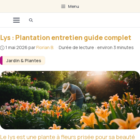
Aller
Menu
au
Menu
contenu
Lys : Plantation entretien guide complet
1 mai 2026
par
Florian B.
·
Durée de lecture : environ 3 minutes
Jardin & Plantes
Le lys est une plante à fleurs prisée pour sa beauté