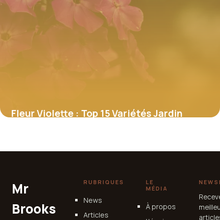
Fleur Violette : Top 15 Variétés Jardin
2 juillet 2026
RUBRIQUES
LE
NEWS
Mr
MÉDIA
Recev
News
Brooks
À propos
meille
Articles
articl