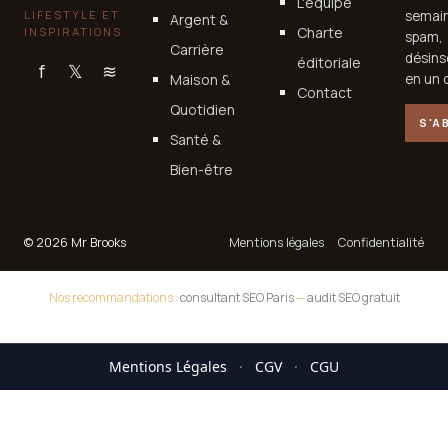
L'équipe
LIFESTYLE ET
semain
Argent &
Charte
INSPIRATIONS
spam,
Carrière
désins
éditoriale
f
𝕏
≋
Maison &
en un c
Contact
Quotidien
S'A
Santé &
Bien-être
© 2026 Mr Brooks
Mentions légales
Confidentialité
Nos recommandations :
consultant SEO Paris
—
audit SEO gratuit
Mentions Légales
·
CGV
·
CGU