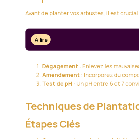
Avant de planter vos arbustes, il est crucia
À lire
Dégagement
: Enlevez les mauvaises
Amendement
: Incorporez du compos
Test de pH
: Un pH entre 6 et 7 conv
Techniques de Plantati
Étapes Clés