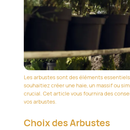
Les arbustes sont des éléments essentiels 
souhaitiez créer une haie, un massif ou s
crucial. Cet article vous fournira des cons
vos arbustes.
Choix des Arbustes