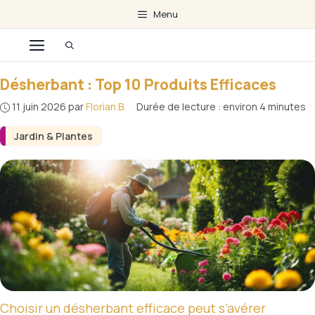
Aller
Menu
au
Menu
contenu
Désherbant : Top 10 Produits Efficaces
11 juin 2026
par
Florian B.
·
Durée de lecture : environ 4 minutes
Jardin & Plantes
Choisir un désherbant efficace peut s’avérer