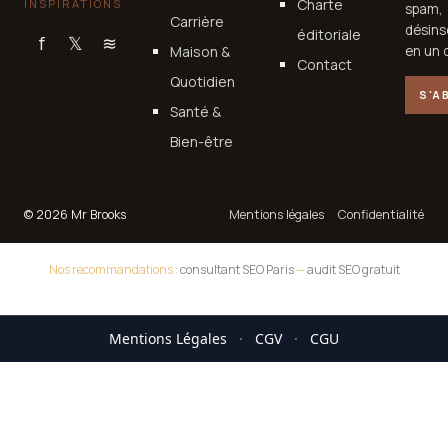
Charte
INSPIRATIONS
spam,
Carrière
désins
éditoriale
f
𝕏
≋
Maison &
en un c
Contact
Quotidien
S'A
Santé &
Bien-être
© 2026 Mr Brooks
Mentions légales
Confidentialité
Nos recommandations :
consultant SEO Paris
—
audit SEO gratuit
Mentions Légales
·
CGV
·
CGU