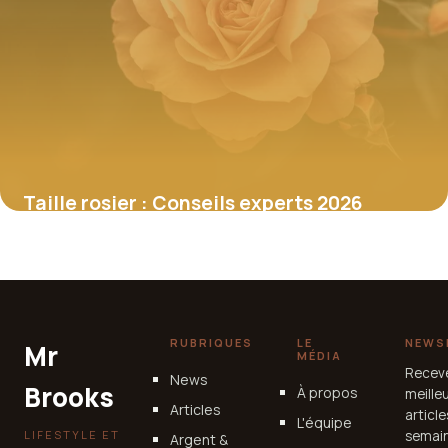
Taille rosier : Conseils experts 2026
30 juin 2026
RUBRIQUES
LE
NEWS
Mr
MÉDIA
Recev
News
Brooks
À propos
meille
Articles
articl
L'équipe
LIFESTYLE ET
semain
Argent &