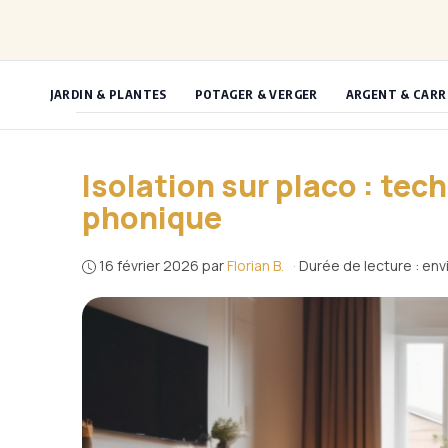
Aller
au
contenu
JARDIN & PLANTES
POTAGER & VERGER
ARGENT & CARR
Isolation sur placo : te
phonique
16 février 2026
par
Florian B.
·
Durée de lecture : env