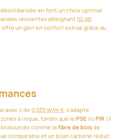
 désolidarisée en font un choix optimal
bandes résilientes atteignant
52 dB
 offre un gain en confort estival grâce au
ormances
ue avec λ de
0,035 W/m.K
, s’adapte
 zones à risque, tandis que le
PSE
ou
PIR
(λ
ts biosourcés comme la
fibre de bois
de
ue comparable et un bilan carbone réduit