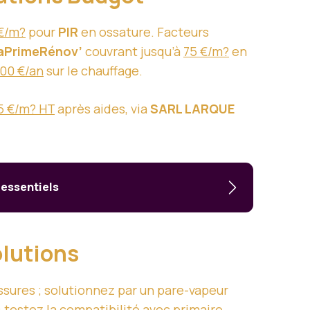
€/m?
pour
PIR
en ossature. Facteurs
aPrimeRénov’
couvrant jusqu’à
75 €/m?
en
00 €/an
sur le chauffage.
5 €/m? HT
après aides, via
SARL LARQUE
 essentiels
olutions
sures ; solutionnez par un pare-vapeur
 testez la compatibilité avec primaire