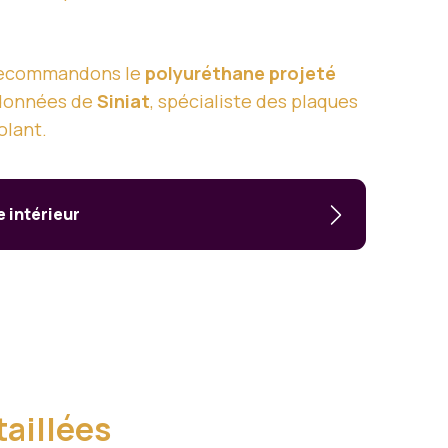
s recommandons le
polyuréthane projeté
s données de
Siniat
, spécialiste des plaques
olant.
e intérieur
taillées