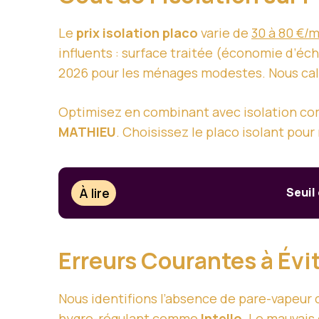
Le
prix isolation placo
varie de
30 à 80 €/
influents : surface traitée (économie d’éc
2026 pour les ménages modestes. Nous ca
Optimisez en combinant avec isolation co
MATHIEU
. Choisissez le placo isolant pou
À lire
Seuil
Erreurs Courantes à Évit
Nous identifions l’absence de pare-vapeur
hygro-régulant comme
Intello
. Le mauvais