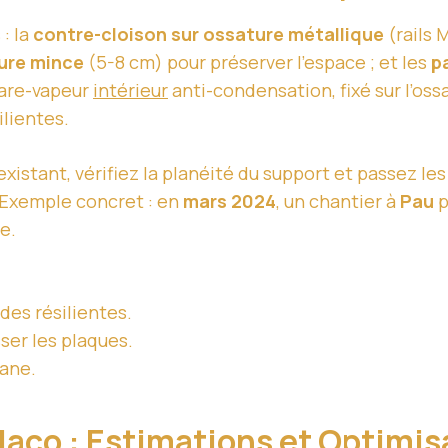
: la
contre-cloison sur ossature métallique
(rails 
ure mince
(5-8 cm) pour préserver l’espace ; et les
p
pare-vapeur
intérieur
anti-condensation, fixé sur l’ossa
lientes.
existant, vérifiez la planéité du support et passez les 
r. Exemple concret : en
mars 2024
, un chantier à
Pau
p
e.
des résilientes.
sser les plaques.
lane.
 Placo : Estimations et Optimi