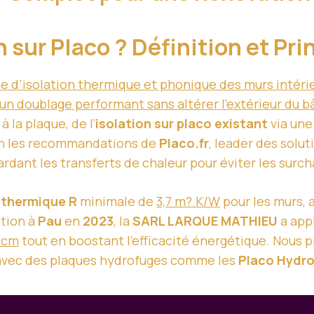
n sur Placo ? Définition et Pr
 d’isolation thermique et phonique des murs intéri
 un doublage performant sans altérer l’extérieur du 
à la plaque, de l’
isolation sur placo existant
via une
lon les recommandations de
Placo.fr
, leader des solu
tardant les transferts de chaleur pour éviter les surch
 thermique R
minimale de
3,7 m?.K/W
pour les murs, 
ation à
Pau
en
2023
, la
SARL LARQUE MATHIEU
a app
 cm
tout en boostant l’efficacité énergétique. Nous p
 avec des plaques hydrofuges comme les
Placo Hydr