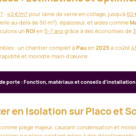
m?
:
40 €/m?
pour laine de verre en collage, jusqu’à
60 
helle au-delà de 50 m?), épaisseur, et aides comme
M
lculons un
ROI
en
5-7 ans
grâce à des économies de
3
mbles : un chantier complet à
Pau
en
2025
a coûté
4
r rapidité et moindre main-d’œuvre.
 de porte : Fonction, matériaux et conseils d’installation
er en Isolation sur Placo et S
 comme piège majeur, causant condensation et moisis
 collage sur placo existant mène à des décollements :