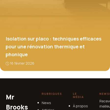
Isolation sur placo : techniques efficaces
pour une rénovation thermique et
phonique
16 février 2026
RUBRIQUES
LE
NEWS
Mr
MÉDIA
Recev
News
Brooks
À propos
meille