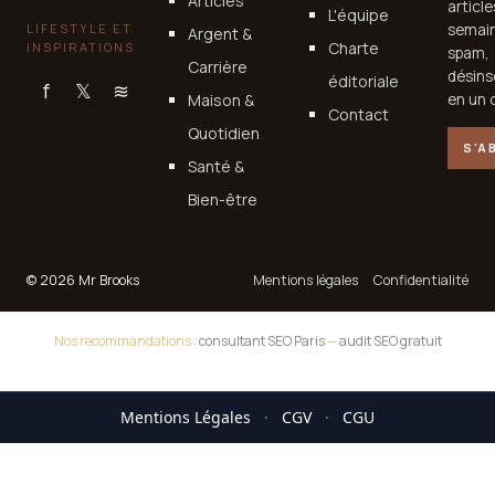
Articles
articl
L'équipe
LIFESTYLE ET
semain
Argent &
Charte
INSPIRATIONS
spam,
Carrière
désins
éditoriale
f
𝕏
≋
Maison &
en un c
Contact
Quotidien
S'A
Santé &
Bien-être
© 2026 Mr Brooks
Mentions légales
Confidentialité
Nos recommandations :
consultant SEO Paris
—
audit SEO gratuit
Mentions Légales
·
CGV
·
CGU