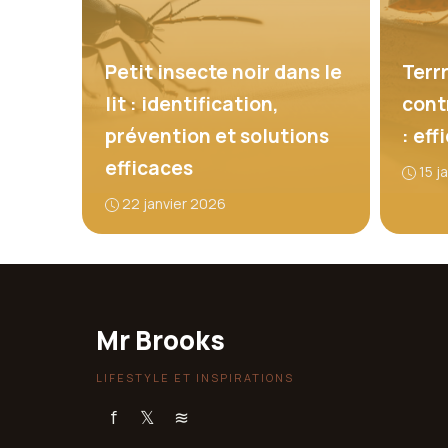
Petit insecte noir dans le
Terr
lit : identification,
contr
prévention et solutions
: eff
efficaces
15 j
22 janvier 2026
Mr Brooks
LIFESTYLE ET INSPIRATIONS
f
𝕏
≋