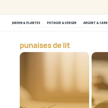
Aller
au
contenu
JARDIN & PLANTES
POTAGER & VERGER
ARGENT & CARR
punaises de lit