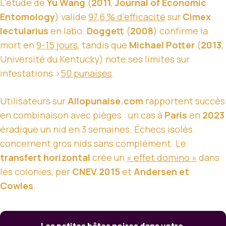
L’étude de
Yu Wang
(
2011
,
Journal of Economic
Entomology
) valide
97,6 % d’efficacité
sur
Cimex
lectularius
en labo.
Doggett
(
2008
) confirme la
mort en
9-15 jours
, tandis que
Michael Potter
(
2013
,
Université du Kentucky) note ses limites sur
infestations >
50 punaises
.
Utilisateurs sur
Allopunaise.com
rapportent succès
en combinaison avec pièges : un cas à
Paris
en
2023
éradique un nid en 3 semaines. Échecs isolés
concernent gros nids sans complément. Le
transfert horizontal
crée un
« effet domino »
dans
les colonies, per
CNEV 2015
et
Andersen et
Cowles
.
Les petites bêtes noires dans votre