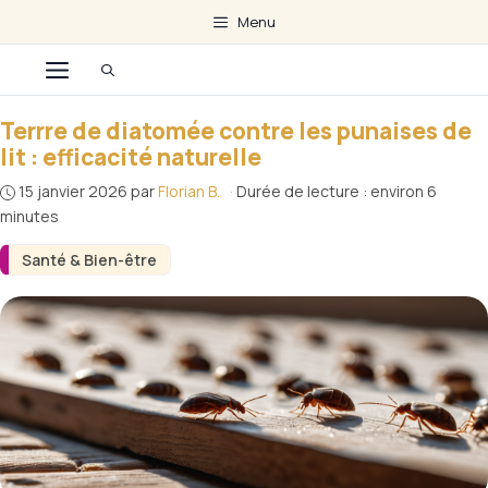
Aller
Menu
au
Menu
contenu
Terrre de diatomée contre les punaises de
lit : efficacité naturelle
15 janvier 2026
par
Florian B.
·
Durée de lecture : environ 6
minutes
Santé & Bien-être