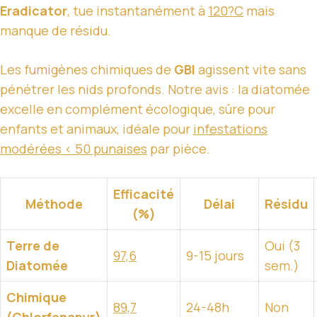
Eradicator
, tue instantanément à
120?C
mais
manque de résidu.
Les fumigènes chimiques de
GBI
agissent vite sans
pénétrer les nids profonds. Notre avis : la diatomée
excelle en complément écologique, sûre pour
enfants et animaux, idéale pour
infestations
modérées < 50 punaises
par pièce.
Efficacité
Méthode
Délai
Résidu
(%)
Terre de
Oui (3
97,6
9-15 jours
Diatomée
sem.)
Chimique
89,7
24-48h
Non
(Chlorfenapyr)