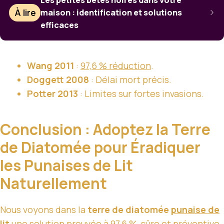
À lire
maison : identification et solutions
efficaces
Wang 2011
:
97,6 % réduction
.
Doggett 2008
: Délai mort précis.
Potter 2013
: Limites sur fortes invasions.
Conclusion : Adoptez la Terre
de Diatomée pour Éradiquer
les Punaises de Lit
Naturellement
Nous voyons dans la
terre de diatomée
punaise de
lit
une solution prouvée à
97,6 %
, sûre et préventive,