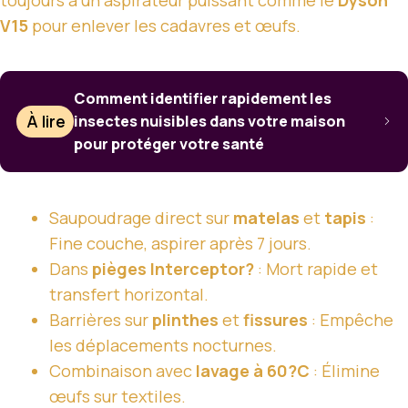
V15
pour enlever les cadavres et œufs.
Comment identifier rapidement les
À lire
insectes nuisibles dans votre maison
pour protéger votre santé
Saupoudrage direct sur
matelas
et
tapis
:
Fine couche, aspirer après 7 jours.
Dans
pièges Interceptor?
: Mort rapide et
transfert horizontal.
Barrières sur
plinthes
et
fissures
: Empêche
les déplacements nocturnes.
Combinaison avec
lavage à 60?C
: Élimine
œufs sur textiles.