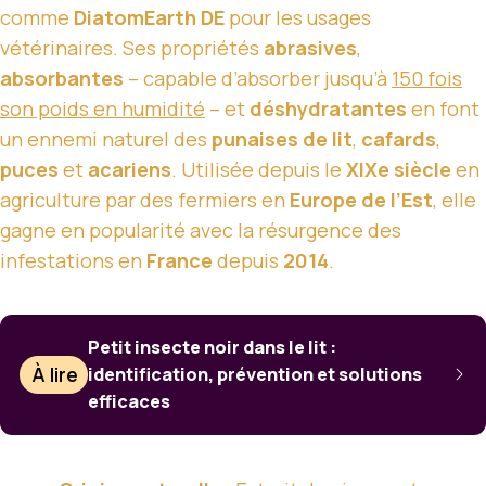
comme
DiatomEarth DE
pour les usages
vétérinaires. Ses propriétés
abrasives
,
absorbantes
– capable d’absorber jusqu’à
150 fois
son poids en humidité
– et
déshydratantes
en font
un ennemi naturel des
punaises de lit
,
cafards
,
puces
et
acariens
. Utilisée depuis le
XIXe siècle
en
agriculture par des fermiers en
Europe de l’Est
, elle
gagne en popularité avec la résurgence des
infestations en
France
depuis
2014
.
Petit insecte noir dans le lit :
À lire
identification, prévention et solutions
efficaces