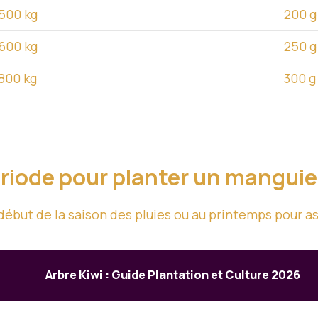
500 kg
200 g
600 kg
250 g
800 kg
300 g
ériode pour planter un manguie
ébut de la saison des pluies ou au printemps pour as
Arbre Kiwi : Guide Plantation et Culture 2026