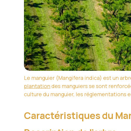
Le manguier (Mangifera indica) est un arbre 
plantation
des manguiers se sont renforcées
culture du manguier, les réglementations en
Caractéristiques du Ma