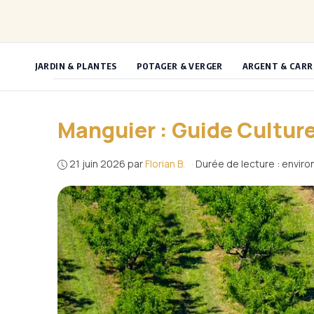
Aller
au
contenu
JARDIN & PLANTES
POTAGER & VERGER
ARGENT & CARR
Manguier : Guide Culture
21 juin 2026
par
Florian B.
·
Durée de lecture : enviro