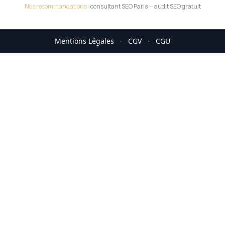
Nos recommandations :
consultant SEO Paris
—
audit SEO gratuit
Mentions Légales
·
CGV
·
CGU