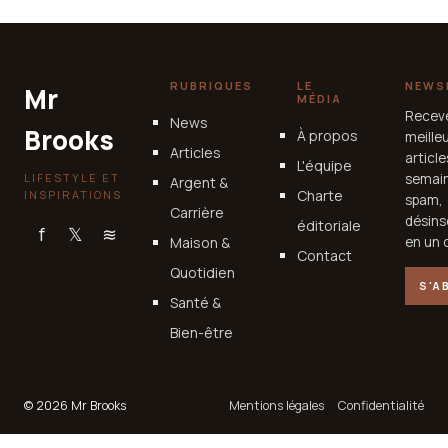
24 mai 2026
RUBRIQUES
LE
NEWS
Mr
MÉDIA
Recev
News
Brooks
À propos
meille
Articles
articl
L'équipe
LIFESTYLE ET
semain
Argent &
Charte
INSPIRATIONS
spam,
Carrière
désins
éditoriale
f
𝕏
≋
Maison &
en un c
Contact
Quotidien
S'A
Santé &
Bien-être
© 2026 Mr Brooks
Mentions légales
Confidentialité