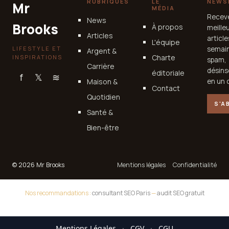
RUBRIQUES
LE
NEWS
Mr
MÉDIA
Recev
News
Brooks
À propos
meille
Articles
articl
L'équipe
LIFESTYLE ET
semain
Argent &
Charte
INSPIRATIONS
spam,
Carrière
désins
éditoriale
f
𝕏
≋
Maison &
en un c
Contact
Quotidien
S'A
Santé &
Bien-être
© 2026 Mr Brooks
Mentions légales
Confidentialité
Nos recommandations :
consultant SEO Paris
—
audit SEO gratuit
Mentions Légales
·
CGV
·
CGU