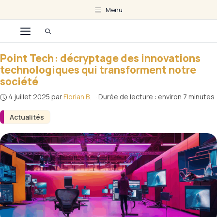
Aller
Menu
au
Menu
contenu
Point Tech : décryptage des innovations
technologiques qui transforment notre
société
4 juillet 2025
par
Florian B.
·
Durée de lecture : environ 7 minutes
Actualités