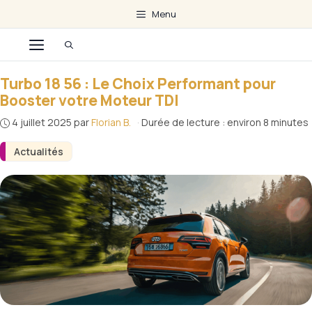
Aller
Menu
au
Menu
contenu
Turbo 18 56 : Le Choix Performant pour
Booster votre Moteur TDI
4 juillet 2025
par
Florian B.
·
Durée de lecture : environ 8 minutes
Actualités