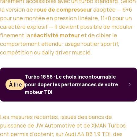
rarement accessibles avec un turbo standard. Selon
la version de
roue de compresseur
adoptée — 6+6
pour une montée en pression linéaire, 11+0 pour un
caractère explosif — il devient possible de moduler
finement la
réactivité moteur
et de cibler le
comportement attendu : usage routier sportif,
compétition ou daily driver musclé.
Turbo 18 56 : Le choix incontournable
À lire
pour doper les performances de votre
moteur TDI
Les mesures récentes, issues des bancs de
puissance de JW Automotive et de XMAN Turbos,
ont permis d’obtenir, sur Audi A4 B6 1.9 TDI, des