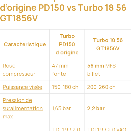
d’origine PD150 vs Turbo 18 56
GT1856V
Turbo
Turbo 18 56
Caractéristique
PD150
GT1856V
d’origine
Roue
47 mm
56 mm
MFS
compresseur
fonte
billet
Puissance visée
150-180 ch
200-260 ch
Pression de
suralimentation
1,65 bar
2,2 bar
max
TDI 1.9 / 2.0
TDI 1.9 / 2.0 VAG