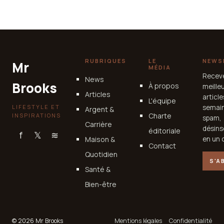
incontournable pour les structures
métalliques solides
4 juillet 2025
RUBRIQUES
LE
NEWS
Mr
MÉDIA
Recev
News
Brooks
À propos
meille
Articles
articl
L'équipe
LIFESTYLE ET
semain
Argent &
Charte
INSPIRATIONS
spam,
Carrière
désins
éditoriale
f
𝕏
≋
Maison &
en un c
Contact
Quotidien
S'A
Santé &
Bien-être
© 2026 Mr Brooks
Mentions légales
Confidentialité