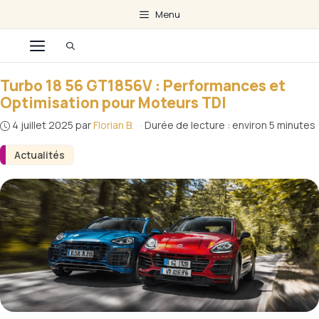
Aller
Menu
au
Menu
contenu
Turbo 18 56 GT1856V : Performances et
Optimisation pour Moteurs TDI
4 juillet 2025
par
Florian B.
·
Durée de lecture : environ 5 minutes
Actualités