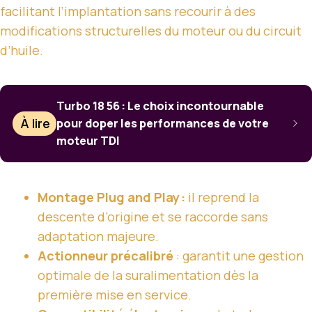
facilitant l’implantation sans recourir à des
modifications structurelles du moteur ou du circuit
d’huile.
Turbo 18 56 : Le choix incontournable
À lire
pour doper les performances de votre
moteur TDI
Montage Plug and Play :
il reprend la
descente d’origine et se raccorde sans
adaptation majeure.
Actionneur précalibré
: garantit une gestion
optimale de la suralimentation dès la
première mise en service.