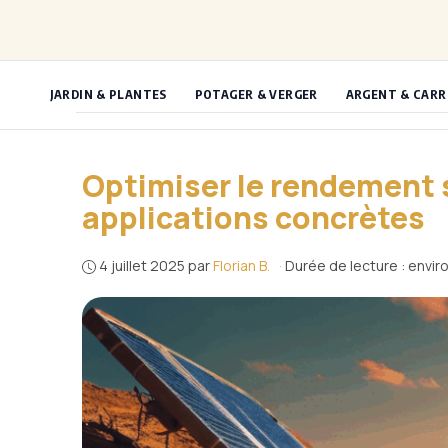
Aller
au
contenu
JARDIN & PLANTES
POTAGER & VERGER
ARGENT & CARR
Optimiser le rendement so
applications concrètes
4 juillet 2025
par
Florian B.
·
Durée de lecture : envir