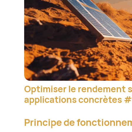
Optimiser le rendement so
applications concrètes
#
Principe de fonctionnem