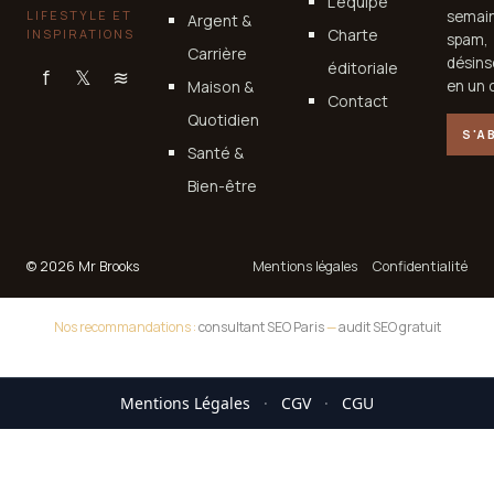
L'équipe
LIFESTYLE ET
semain
Argent &
Charte
INSPIRATIONS
spam,
Carrière
désins
éditoriale
f
𝕏
≋
Maison &
en un c
Contact
Quotidien
S'A
Santé &
Bien-être
© 2026 Mr Brooks
Mentions légales
Confidentialité
Nos recommandations :
consultant SEO Paris
—
audit SEO gratuit
Mentions Légales
·
CGV
·
CGU