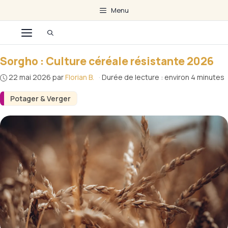
Aller
Menu
au
Menu
contenu
Sorgho : Culture céréale résistante 2026
22 mai 2026
par
Florian B.
·
Durée de lecture : environ 4 minutes
Potager & Verger